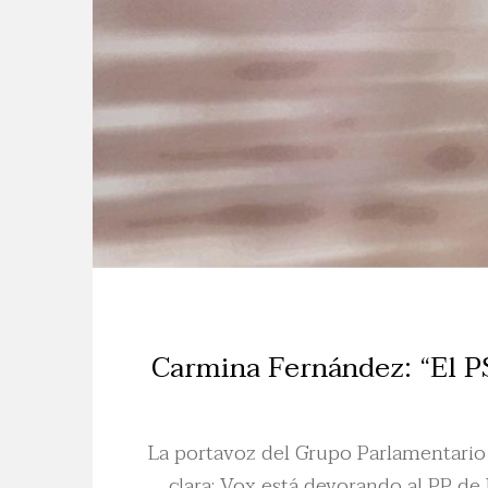
Carmina Fernández: “El PS
La portavoz del Grupo Parlamentario 
clara: Vox está devorando al PP de