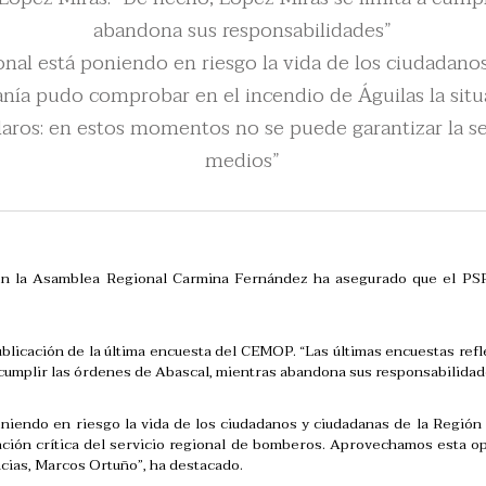
abandona sus responsabilidades”
ional está poniendo en riesgo la vida de los ciudadano
ía pudo comprobar en el incendio de Águilas la situac
ros: en estos momentos no se puede garantizar la seg
medios”
en la Asamblea Regional Carmina Fernández ha asegurado que el PSRM
blicación de la última encuesta del CEMOP. “Las últimas encuestas refl
 cumplir las órdenes de Abascal, mientras abandona sus responsabilidad
oniendo en riesgo la vida de los ciudadanos y ciudadanas de la Regió
ción crítica del servicio regional de bomberos. Aprovechamos esta op
ias, Marcos Ortuño”, ha destacado.