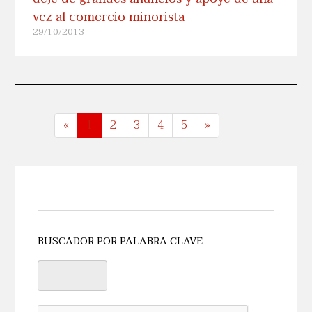
vez al comercio minorista
29/10/2013
«
1
2
3
4
5
»
BUSCADOR POR PALABRA CLAVE