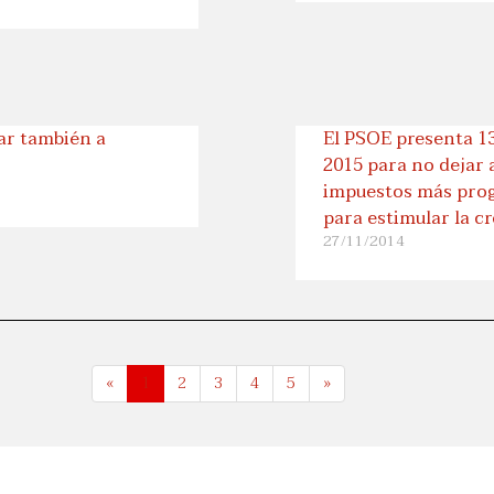
ar también a
El PSOE presenta 1
2015 para no dejar 
impuestos más progr
para estimular la c
27/11/2014
«
1
2
3
4
5
»