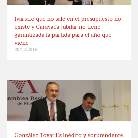
Ivars:Lo que no sale en el presupuesto no
existe y Caravaca Jubilar no tiene
garantizada la partida para el año que
viene
30/12/2016
González Tovar:Es inédito y sorprendente