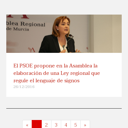
El PSOE propone en la Asamblea la
elaboración de una Ley regional que
regule el lenguaje de signos
26/12/2016
«
1
2
3
4
5
»