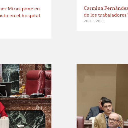
Carmina Fernández:
ópez Miras pone en
de los trabajadores
isto en el hospital
28/11/2025