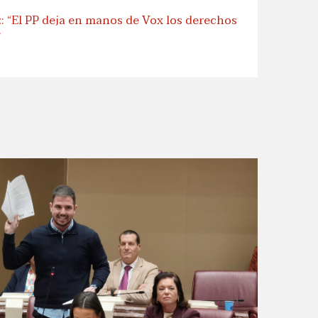
 “El PP deja en manos de Vox los derechos
”