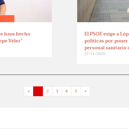
se haya hecho
El PSOE exige a Ló
Pepe Vélez”
políticas por poner 
personal sanitario 
27/11/2025
«
1
2
3
4
5
»